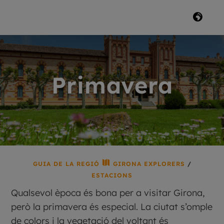
Primavera

GUIA DE LA REGIÓ
GIRONA EXPLORERS
/
ESTACIONS
Qualsevol època és bona per a visitar Girona,
però la primavera és especial. La ciutat s’omple
de colors i la vegetació del voltant és