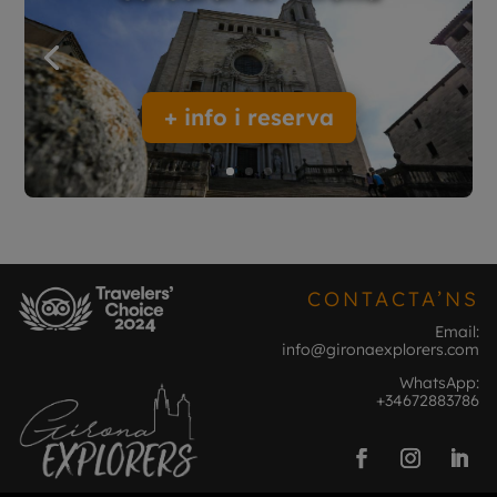
+ info i reserva
CONTACTA’NS
Email:
info@gironaexplorers.com
WhatsApp:
+34672883786