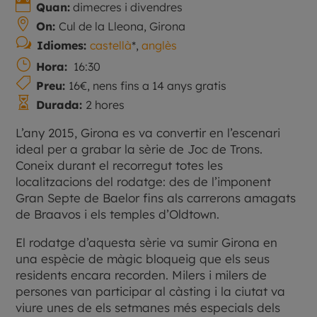

Quan:
dimecres i divendres

On:
Cul de la Lleona, Girona
w
Idiomes:
castellà
*,
anglès
}
Hora:
16:30

Preu:
16€, nens fins a 14 anys gratis

Durada:
2 hores
L’any 2015, Girona es va convertir en l’escenari
ideal per a grabar la sèrie de Joc de Trons.
Coneix durant el recorregut totes les
localitzacions del rodatge: des de l’imponent
Gran Septe de Baelor fins als carrerons amagats
de Braavos i els temples d’Oldtown.
El rodatge d’aquesta sèrie va sumir Girona en
una espècie de màgic bloqueig que els seus
residents encara recorden. Milers i milers de
persones van participar al càsting i la ciutat va
viure unes de els setmanes més especials dels