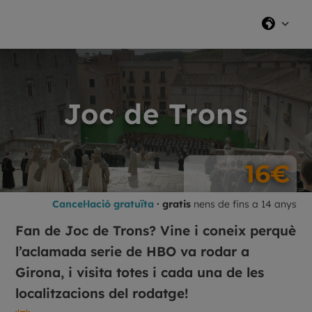
Joc de Trons
16€
Cancel·lació gratuïta
· gratis
nens de fins a 14 anys
Fan de Joc de Trons? Vine i coneix perquè
l’aclamada serie de HBO va rodar a
Girona, i visita totes i cada una de les
localitzacions del rodatge!