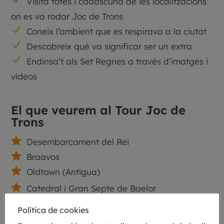
Visita totes i cadascuna de les localitzacions
on es va rodar Joc de Trons
N
Coneix l’ambient que es respirava a la ciutat
N
Descobreix què va significar ser un extra
N
Endinsa’t als Set Regnes a través d’imatges i
vídeos
El que veurem al Tour Joc de
Trons

Desembarcament del Rei

Braavos

Oldtown (Antigua)

Catedral i Gran Septe de Baelor

Passeig Arqueològic
Política de cookies

Monestir de Sant Pere de Galligants