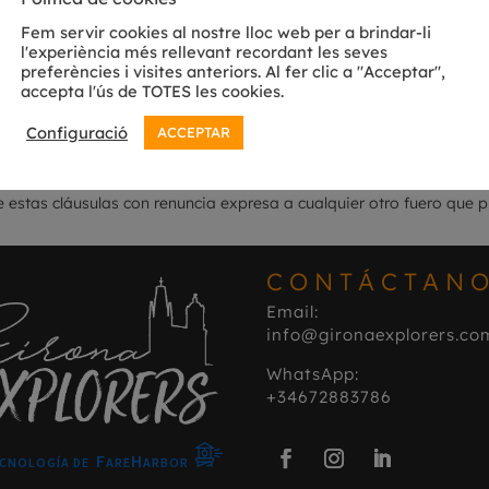
sponsable de la información que se pueda obtener a través de enl
Fem servir cookies al nostre lloc web per a brindar-li
e regirán por las Condiciones Generales que, en su caso, se establ
l'experiència més rellevant recordant les seves
preferències i visites anteriors. Al fer clic a "Acceptar",
etos que pudieran acordarse con los clientes.
accepta l'ús de TOTES les cookies.
Configuració
ACCEPTAR
plena de los términos del presente aviso legal. Los posibles conflic
ol. Toda persona usuaria de la web, independientemente de la juris
 estas cláusulas con renuncia expresa a cualquier otro fuero que p
CONTÁCTAN
Email:
info@gironaexplorers.co
WhatsApp:
+34672883786
F
H
ECNOLOGÍA DE
ARE
ARBOR