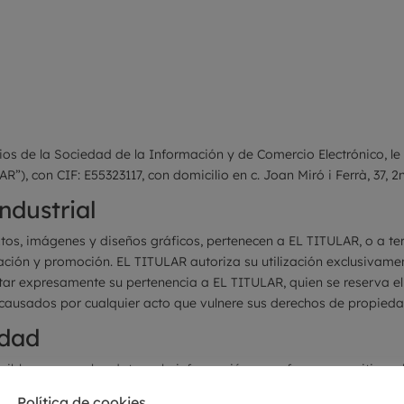
Tours a Pie
Excursiones
Privado
Guía
os de la Sociedad de la Información y de Comercio Electrónico, le
R”), con CIF: E55323117, con domicilio en c. Joan Miró i Ferrà, 37, 2
ndustrial
extos, imágenes y diseños gráficos, pertenecen a EL TITULAR, o a t
ción y promoción. EL TITULAR autoriza su utilización exclusivament
ar expresamente su pertenencia a EL TITULAR, quien se reserva el 
causados por cualquier acto que vulnere sus derechos de propiedad 
idad
ible para que los datos y la información que ofrece en su sitio w
titud y actualización de los contenidos del sitio web, reservándos
Política de cookies